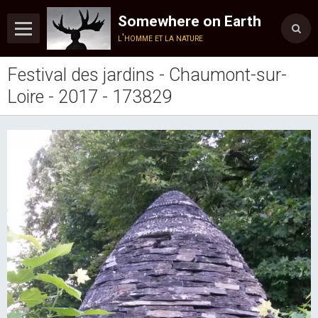
Somewhere on Earth
l'homme et la nature
Festival des jardins - Chaumont-sur-
Accueil
Loire - 2017 - 173829
Présentation
Blog
Album
Vidéos
Musique
Podcast
Lecture
Reportages