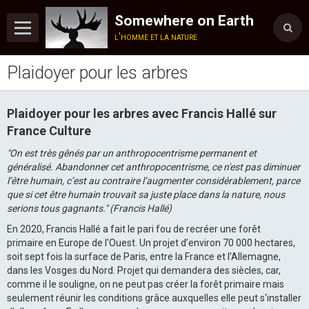
Somewhere on Earth
l'homme et la nature
Plaidoyer pour les arbres
Accueil
Présentation
Plaidoyer pour les arbres avec Francis Hallé sur
Blog
France Culture
Album
"On est très gênés par un anthropocentrisme permanent et
généralisé. Abandonner cet anthropocentrisme, ce n'est pas diminuer
Vidéos
l’être humain, c’est au contraire l’augmenter considérablement, parce
que si cet être humain trouvait sa juste place dans la nature, nous
Musique
serions tous gagnants." (Francis Hallé)
En 2020, Francis Hallé a fait le pari fou de recréer une forêt
Podcast
primaire en Europe de l'Ouest. Un projet d’environ 70 000 hectares,
soit sept fois la surface de Paris, entre la France et l’Allemagne,
Lecture
dans les Vosges du Nord. Projet qui demandera des siècles, car,
comme il le souligne, on ne peut pas créer la forêt primaire mais
Reportages
seulement réunir les conditions grâce auxquelles elle peut s'installer