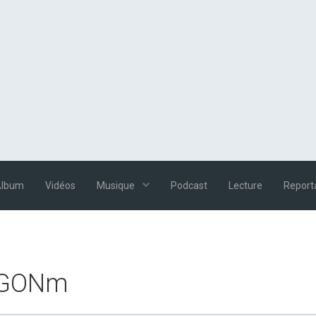
Album
Vidéos
Musique
Podcast
Lecture
Report
e GONm