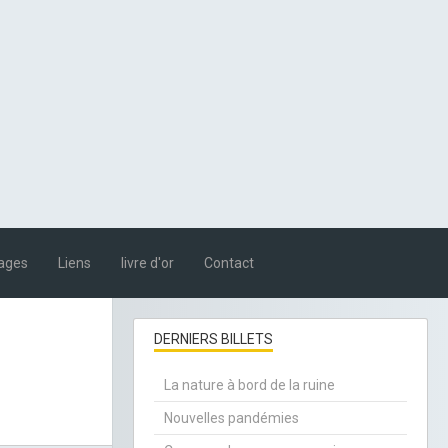
ages
Liens
livre d'or
Contact
DERNIERS BILLETS
La nature à bord de la ruine
Nouvelles pandémies