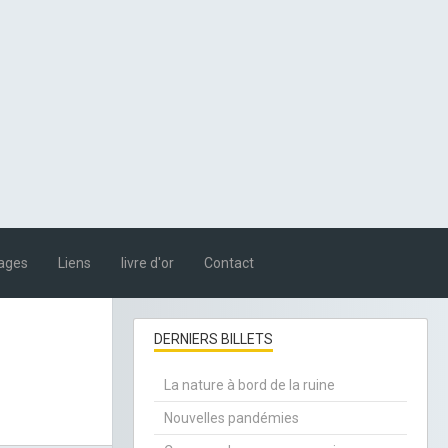
ages
Liens
livre d'or
Contact
DERNIERS BILLETS
La nature à bord de la ruine
Nouvelles pandémies