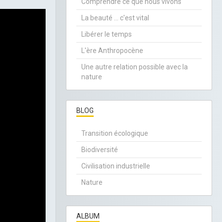
Comprendre ce que nous vivons
La beauté ... c'est vital
Libérer le temps
L'ère Anthropocène
Une autre relation possible avec la
nature
BLOG
Transition écologique
Biodiversité
Civilisation industrielle
Nature
ALBUM