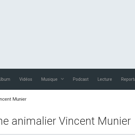
Album
Vidéos
Musique
Podcast
Lecture
Report
incent Munier
he animalier Vincent Munier